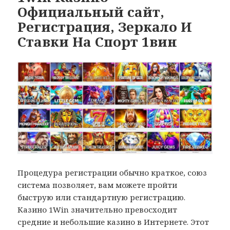
Официальный сайт,
Регистрация, Зеркало И
Ставки На Спорт 1вин
Процедура регистрации обычно краткое, союз
система позволяет, вам можете пройти
быструю или стандартную регистрацию.
Казино 1Win значительно превосходит
средние и небольшие казино в Интернете. Этот