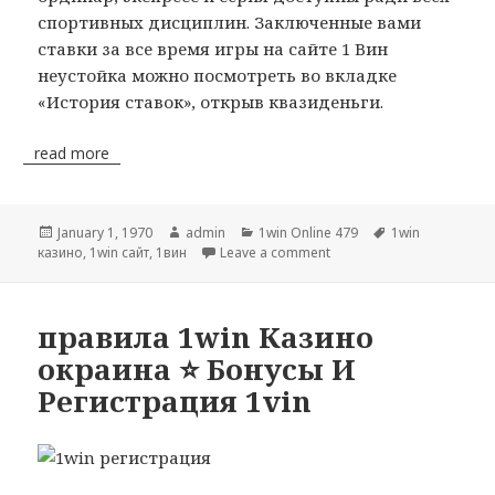
спортивных дисциплин. Заключенные вами
ставки за все время игры на сайте 1 Вин
неустойка можно посмотреть во вкладке
«История ставок», открыв квазиденьги.
read more
Posted
January 1, 1970
Author
admin
Categories
1win Online 479
Tags
1win
казино
on
,
1win сайт
,
1вин
Leave a comment
правила 1win Казино
окраина ⭐️ Бонусы И
Регистрация 1vin