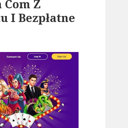
 Com Z
u I Bezpłatne