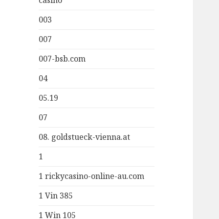
casino
003
007
007-bsb.com
04
05.19
07
08. goldstueck-vienna.at
1
1 rickycasino-online-au.com
1 Vin 385
1 Win 105