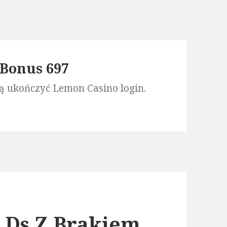
 Bonus 697
ą ukończyć Lemon Casino login.
0 Ds Z Brakiem