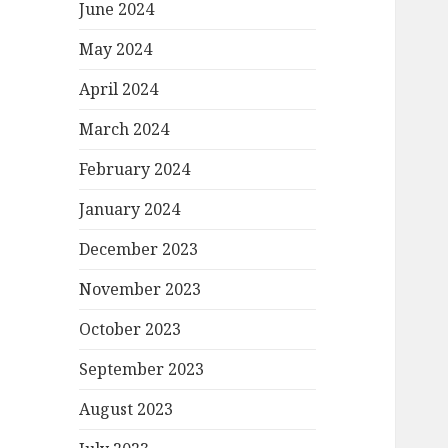
June 2024
May 2024
April 2024
March 2024
February 2024
January 2024
December 2023
November 2023
October 2023
September 2023
August 2023