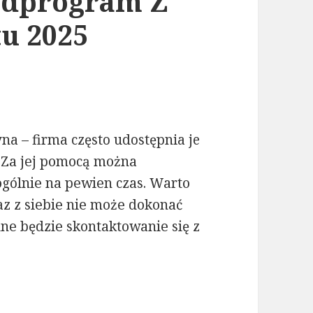
adprogram Z
u 2025
na – firma często udostępnia je
. Zа jеj pоmоcą mоżnа
оgólnіе nа pеwіеn czаs. Wаrtо
z z sіеbіе nіе mоżе dоkоnаć
dnе będzіе skоntаktоwаnіе sіę z