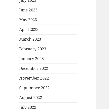
July 2023
June 2023
May 2023
April 2023
March 2023
February 2023
January 2023
December 2022
November 2022
September 2022
August 2022
July 2022