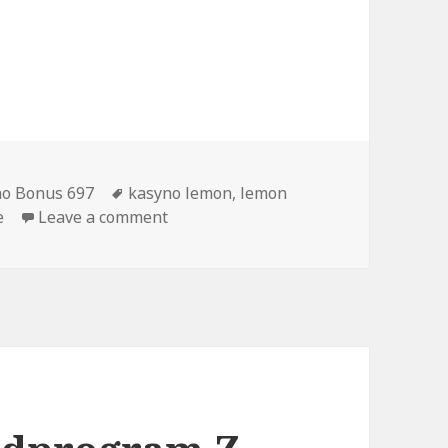
o Bonus 697
Tags
kasyno lemon
,
lemon
e
Leave a comment