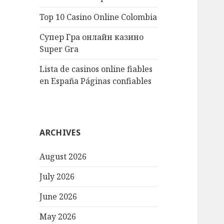
Top 10 Casino Online Colombia
Супер Гра онлайн казино
Super Gra
Lista de casinos online fiables
en España Páginas confiables
ARCHIVES
August 2026
July 2026
June 2026
May 2026