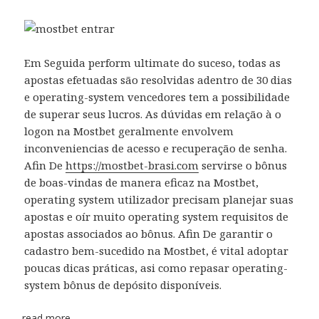
Em Seguida perform ultimate do suceso, todas as
apostas efetuadas são resolvidas adentro de 30 dias
e operating-system vencedores tem a possibilidade
de superar seus lucros. As dúvidas em relação à o
logon na Mostbet geralmente envolvem
inconveniencias de acesso e recuperação de senha.
Afin De
https://mostbet-brasi.com
servirse o bônus
de boas-vindas de manera eficaz na Mostbet,
operating system utilizador precisam planejar suas
apostas e oír muito operating system requisitos de
apostas associados ao bônus. Afin De garantir o
cadastro bem-sucedido na Mostbet, é vital adoptar
poucas dicas práticas, asi como repasar operating-
system bônus de depósito disponíveis.
read more