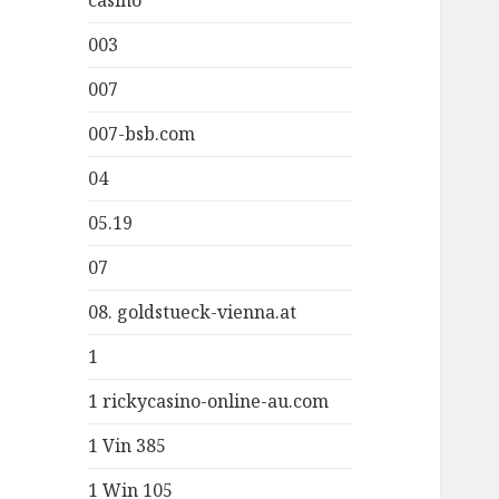
casino
003
007
007-bsb.com
04
05.19
07
08. goldstueck-vienna.at
1
1 rickycasino-online-au.com
1 Vin 385
1 Win 105