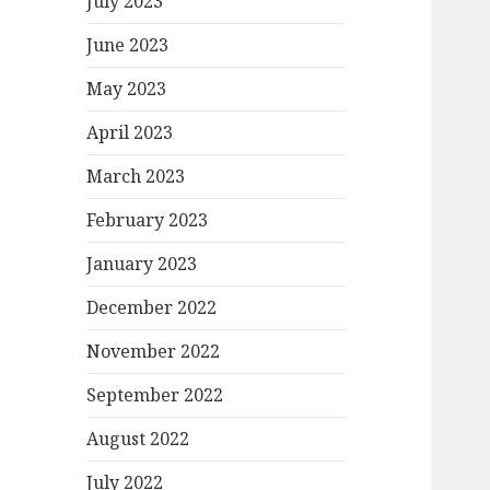
July 2023
June 2023
May 2023
April 2023
March 2023
February 2023
January 2023
December 2022
November 2022
September 2022
August 2022
July 2022