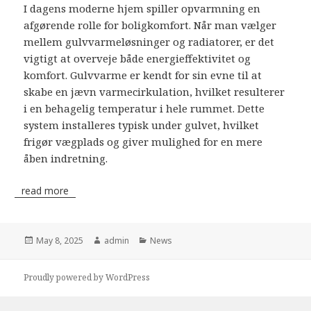
I dagens moderne hjem spiller opvarmning en
afgørende rolle for boligkomfort. Når man vælger
mellem gulvvarmeløsninger og radiatorer, er det
vigtigt at overveje både energieffektivitet og
komfort. Gulvvarme er kendt for sin evne til at
skabe en jævn varmecirkulation, hvilket resulterer
i en behagelig temperatur i hele rummet. Dette
system installeres typisk under gulvet, hvilket
frigør vægplads og giver mulighed for en mere
åben indretning.
read more
Posted
May 8, 2025
Author
admin
Categories
News
on
Proudly powered by WordPress