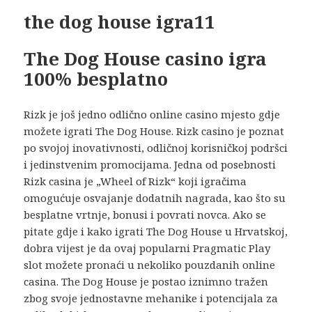
the dog house igra11
The Dog House casino igra
100% besplatno
Rizk je još jedno odlično online casino mjesto gdje
možete igrati The Dog House. Rizk casino je poznat
po svojoj inovativnosti, odličnoj korisničkoj podršci
i jedinstvenim promocijama. Jedna od posebnosti
Rizk casina je „Wheel of Rizk“ koji igračima
omogućuje osvajanje dodatnih nagrada, kao što su
besplatne vrtnje, bonusi i povrati novca. Ako se
pitate gdje i kako igrati The Dog House u Hrvatskoj,
dobra vijest je da ovaj popularni Pragmatic Play
slot možete pronaći u nekoliko pouzdanih online
casina. The Dog House je postao iznimno tražen
zbog svoje jednostavne mehanike i potencijala za