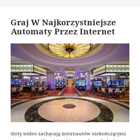
Graj W Najkorzystniejsze
Automaty Przez Internet
Sloty wideo zachęcają internautów niekończącymi