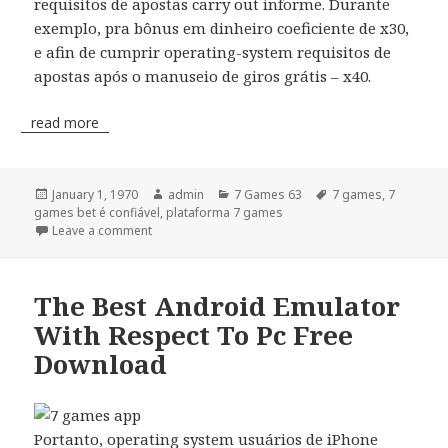
requisitos de apostas carry out informe. Durante
exemplo, pra bônus em dinheiro coeficiente de x30,
e afin de cumprir operating-system requisitos de
apostas após o manuseio de giros grátis – x40.
read more
Posted
January 1, 1970
Author
admin
Categories
7 Games 63
Tags
7 games
,
7
games bet é confiável
on
,
plataforma 7 games
Leave a comment
The Best Android Emulator
With Respect To Pc Free
Download
Portanto, operating system usuários de iPhone