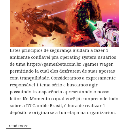
Estes princípios de segurança ajudam a fazer 1
ambiente confiável pra operating system usuários
de uma
https://7gamesbets.com.br
7games wager,
permitindo la cual eles desfrutem de suas apostas
com tranquilidade. Consideramos a expresamente
responsável 1 tema sério e buscamos agir
possuindo transparência apresentando o nosso
leitor. No Momento o qual você já compreende tudo
sobre a R7 Gamble Brasil, é hora de realizar 1
depósito e originarse a tua etapa na organizacion.
read more