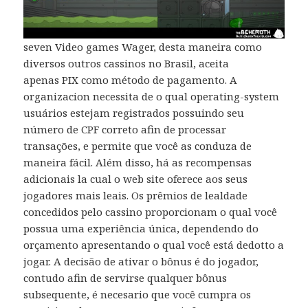
seven Video games Wager, desta maneira como
diversos outros cassinos no Brasil, aceita
apenas PIX como método de pagamento. A
organizacion necessita de o qual operating-system
usuários estejam registrados possuindo seu
número de CPF correto afin de processar
transações, e permite que você as conduza de
maneira fácil. Além disso, há as recompensas
adicionais la cual o web site oferece aos seus
jogadores mais leais. Os prêmios de lealdade
concedidos pelo cassino proporcionam o qual você
possua uma experiência única, dependendo do
orçamento apresentando o qual você está dedotto a
jogar. A decisão de ativar o bônus é do jogador,
contudo afin de servirse qualquer bônus
subsequente, é necesario que você cumpra os