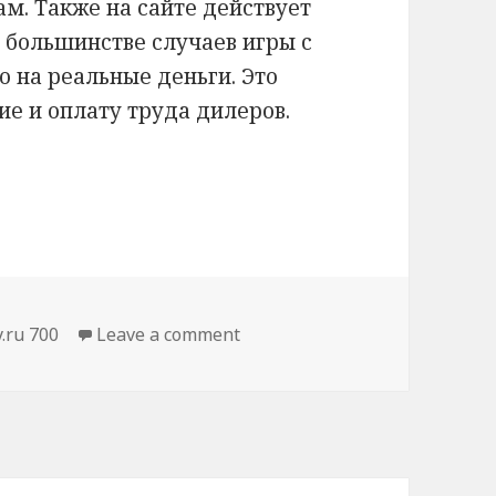
м. Также на сайте действует
 большинстве случаев игры с
 на реальные деньги. Это
ие и оплату труда дилеров.
ies
.ru 700
Leave a comment