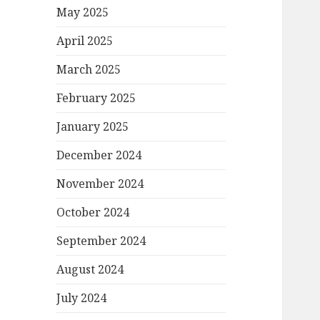
May 2025
April 2025
March 2025
February 2025
January 2025
December 2024
November 2024
October 2024
September 2024
August 2024
July 2024