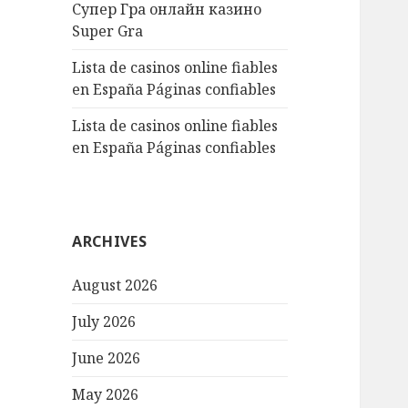
Супер Гра онлайн казино
Super Gra
Lista de casinos online fiables
en España Páginas confiables
Lista de casinos online fiables
en España Páginas confiables
ARCHIVES
August 2026
July 2026
June 2026
May 2026