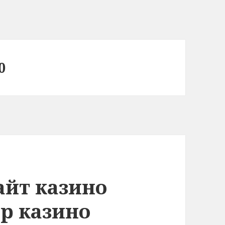
0
йт казино
р казино