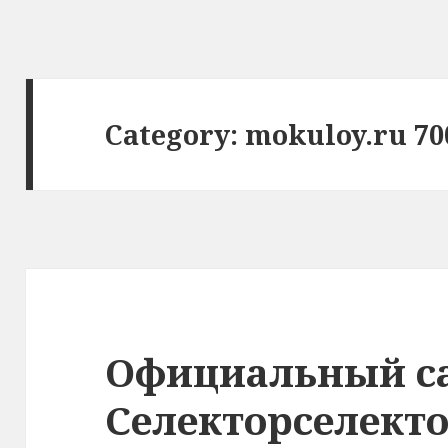
Category: mokuloy.ru 70
Официальный са
Селекторселекто