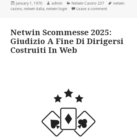
Posted
January 1, 1970
Author
admin
Categories
Netwin Casino 237
Tags
netwin
casino
on
,
netwin italia
,
netwin login
Leave a comment
Netwin Scommesse 2025:
Giudizio A Fine Di Dirigersi
Costruiti In Web