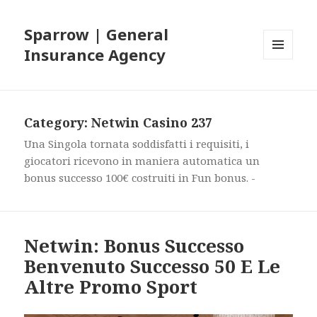
Sparrow | General
Insurance Agency
MENU
AND
WIDGETS
Category: Netwin Casino 237
Una Singola tornata soddisfatti i requisiti, i
giocatori ricevono in maniera automatica un
bonus successo 100€ costruiti in Fun bonus. -
Netwin: Bonus Successo
Benvenuto Successo 50 E Le
Altre Promo Sport