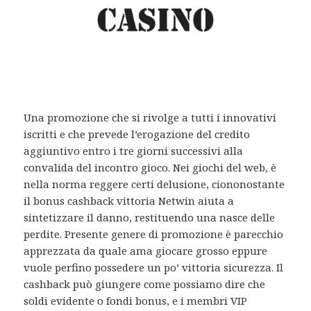
Una promozione che si rivolge a tutti i innovativi
iscritti e che prevede l’erogazione del credito
aggiuntivo entro i tre giorni successivi alla
convalida del incontro gioco. Nei giochi del web, è
nella norma reggere certi delusione, ciononostante
il bonus cashback vittoria Netwin aiuta a
sintetizzare il danno, restituendo una nasce delle
perdite. Presente genere di promozione è parecchio
apprezzata da quale ama giocare grosso eppure
vuole perfino possedere un po’ vittoria sicurezza. Il
cashback può giungere come possiamo dire che
soldi evidente o fondi bonus, e i membri VIP