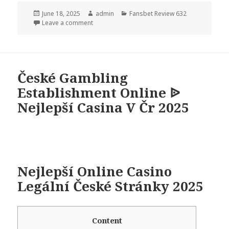
P
June 18, 2025
A
admin
C
Fansbet Review 632
o
Leave a comment
u
a
s
t
t
t
h
e
e
o
g
d
r
o
o
r
České Gambling
n
i
e
Establishment Online ᐉ
s
Nejlepší Casina V Čr 2025
Nejlepší Online Casino
Legální České Stránky 2025
Content