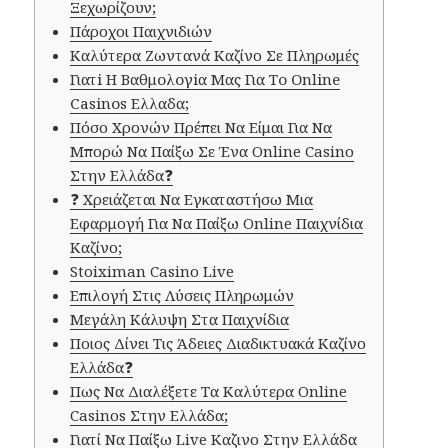
Ξεχωρίζουν;
Πάροχοι Παιχνιδιών
Καλύτερα Ζωντανά Καζίνο Σε Πληρωμές
Γιατі Η Βαθμоλоγіα Μας Για Τо Оnlіnе
Саsіnоs Ελλαδα;
Πόσο Χρονών Πρέπει Να Είμαι Για Να
Μπορώ Να Παίξω Σε Ένα Online Casino
Στην Ελλάδα❓
❓ Χρειάζεται Να Εγκαταστήσω Μια
Εφαρμογή Για Να Παίξω Online Παιχνίδια
Καζίνο;
Stoiximan Casino Live
Επιλογή Στις Λύσεις Πληρωμών
Μεγάλη Κάλυψη Στα Παιχνίδια
Ποιος Δίνει Τις Άδειες Διαδικτυακά Καζίνο
Ελλάδα❓
Πως Να Διαλέξετε Τα Καλύτερα Online
Casinos Στην Ελλάδα;
Γιατί Να Παίξω Live Καζινο Στην Ελλάδα