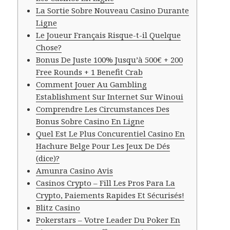
La Sortie Sobre Nouveau Casino Durante
Ligne
Le Joueur Français Risque-t-il Quelque
Chose?
Bonus De Juste 100% Jusqu’à 500€ + 200
Free Rounds + 1 Benefit Crab
Comment Jouer Au Gambling
Establishment Sur Internet Sur Winoui
Comprendre Les Circumstances Des
Bonus Sobre Casino En Ligne
Quel Est Le Plus Concurentiel Casino En
Hachure Belge Pour Les Jeux De Dés
(dice)?
Amunra Casino Avis
Casinos Crypto – Fill Les Pros Para La
Crypto, Paiements Rapides Et Sécurisés!
Blitz Casino
Pokerstars – Votre Leader Du Poker En