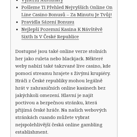
Pošleme Ti Přehled Nejvyšších Online On
Line Casino Bonusů – Za Minutu Je Tvůj!
Pravidla Sázení Bonusu
Nejlepší Pozemní Kasina K Návštěvě
Sixth Is V České Republice
Dostupné jsou také online verze stolních
her jako ruleta nebo blackjack. Některé
weby nabízí také takzvané live casino, kde
pomocí streamu hrajete s živými krupiéry.
Hráči z České republiky mohou legálně
hrát v zahraničních online kasinech bez
jakýchkoli omezení. Hlavní je najít
poctivou a bezpečnou stránku, která
přijímá české hráče. Na našich webových
stránkách cuando můžete vybrat
nejspolehlivější česká online gambling
establishment.