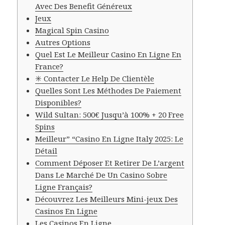
Avec Des Benefit Généreux
Jeux
Magical Spin Casino
Autres Options
Quel Est Le Meilleur Casino En Ligne En
France?
✳️ Contacter Le Help De Clientèle
Quelles Sont Les Méthodes De Paiement
Disponibles?
Wild Sultan: 500€ Jusqu’à 100% + 20 Free
Spins
Meilleur” “Casino En Ligne Italy 2025: Le
Détail
Comment Déposer Et Retirer De L’argent
Dans Le Marché De Un Casino Sobre
Ligne Français?
Découvrez Les Meilleurs Mini-jeux Des
Casinos En Ligne
Les Casinos En Ligne