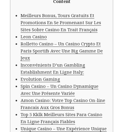
Content
Meilleurs Bonus, Tours Gratuits Et
Promotions En Se Promenant Sur Les
Sites Sobre Casino En Trait Français
Leon Casino
Rolletto Casino – Un Casino Crypto Et
Paris Sportifs Avec Une Big Gamme De
Jeux
Inconvénients D’un Gambling
Establishment En Ligne Italy:
Evolution Gaming
Spin Casino – Un Casino Dynamique
Avec Une Présente Variée
Amon Casino: Votre Top Casino On-line
Francais Aux Gros Bonus
Top 5 Kklk Meilleurs Sites Para Casino
En Ligne Français Fiables
Unique Casino – Une Expérience Unique