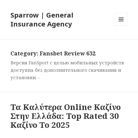
Sparrow | General
Insurance Agency
MENU
AND
WIDGETS
Category: Fansbet Review 632
Версия FanSport с целью мобильных устройств
доступна без дополнительного скачивания и
установки. -
Τα Καλύτερα Online Καζίνο
Στην Ελλάδα: Top Rated 30
Καζίνο Το 2025