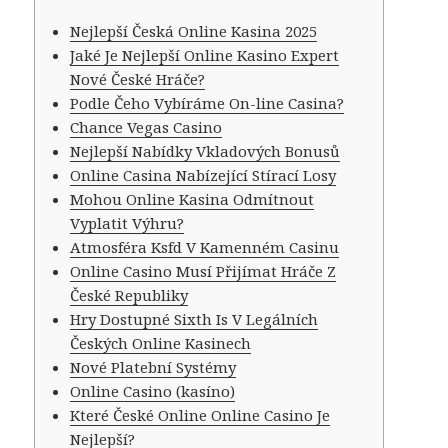
Nejlepší Česká Online Kasina 2025
Jaké Je Nejlepší Online Kasino Expert
Nové České Hráče?
Podle Čeho Vybíráme On-line Casina?
Chance Vegas Casino
Nejlepší Nabídky Vkladových Bonusů
Online Casina Nabízející Stírací Losy
Mohou Online Kasina Odmítnout
Vyplatit Výhru?
Atmosféra Ksfd V Kamenném Casinu
Online Casino Musí Přijímat Hráče Z
České Republiky
Hry Dostupné Sixth Is V Legálních
Českých Online Kasinech
Nové Platební Systémy
Online Casino (kasíno)
Které České Online Online Casino Je
Nejlepší?