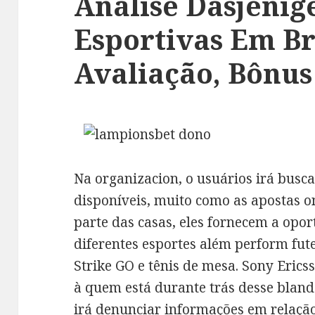
Análise Dasjenig
Esportivas Em Br
Avaliação, Bônus
Na organizacion, o usuários irá busc
disponíveis, muito como as apostas o
parte das casas, eles fornecem a opo
diferentes esportes além perform fut
Strike GO e tênis de mesa. Sony Erics
à quem está durante trás desse blan
irá denunciar informações em relação