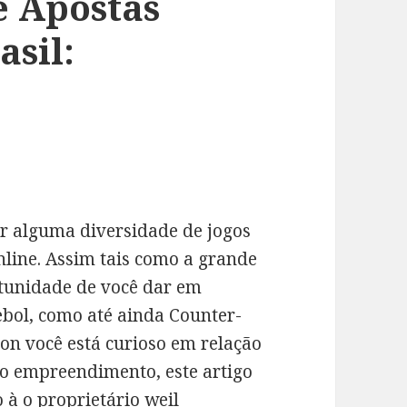
e Apostas
asil:
ar alguma diversidade de jogos
nline. Assim tais como a grande
rtunidade de você dar em
ebol, como até ainda Counter-
son você está curioso em relação
do empreendimento, este artigo
 à o proprietário weil