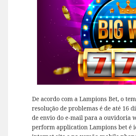
De acordo com a Lampions Bet, o te
resolução de problemas é de até 16 di
de envio do e-mail para a ouvidoria w
perform application Lampions bet é 