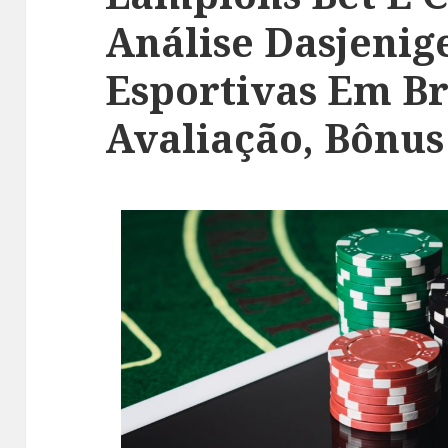
Análise Dasjenig
Esportivas Em Br
Avaliação, Bônus