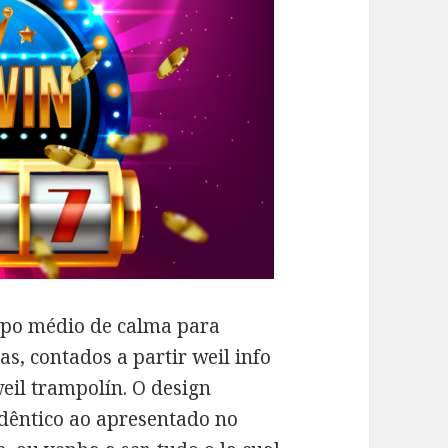
mpo médio de calma para
as, contados a partir weil info
eil trampolín. O design
idêntico ao apresentado no