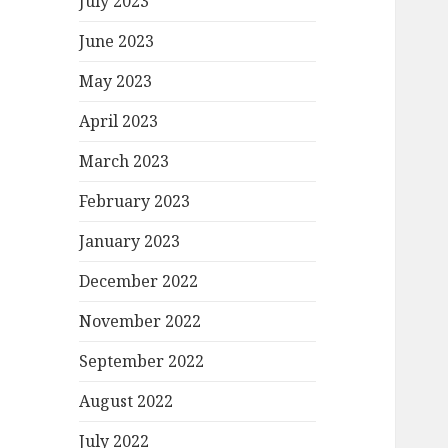
July 2023
June 2023
May 2023
April 2023
March 2023
February 2023
January 2023
December 2022
November 2022
September 2022
August 2022
July 2022