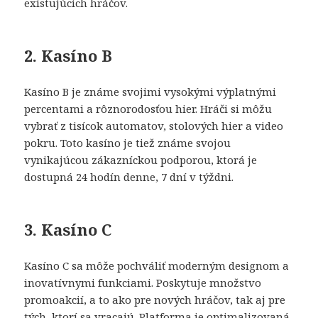
existujúcich hráčov.
2. Kasíno B
Kasíno B je známe svojimi vysokými výplatnými
percentami a rôznorodosťou hier. Hráči si môžu
vybrať z tisícok automatov, stolových hier a video
pokru. Toto kasíno je tiež známe svojou
vynikajúcou zákazníckou podporou, ktorá je
dostupná 24 hodín denne, 7 dní v týždni.
3. Kasíno C
Kasíno C sa môže pochváliť moderným designom a
inovatívnymi funkciami. Poskytuje množstvo
promoakcií, a to ako pre nových hráčov, tak aj pre
tých, ktorí sa vracajú. Platforma je optimalizovaná