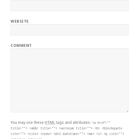
WEBSITE
COMMENT
You may use these
HTML
tags and attributes:
<a href=""
title=""> <abbr title=""> <acronym title=""> <b> <blockquote
cite=""> <cite> <code> <del datetime=""> <em> <i> <q cite="">