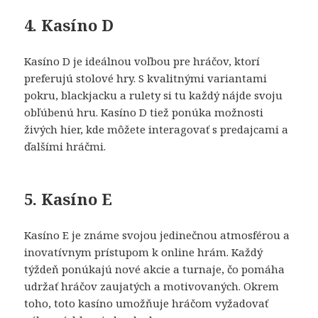
4. Kasíno D
Kasíno D je ideálnou voľbou pre hráčov, ktorí
preferujú stolové hry. S kvalitnými variantami
pokru, blackjacku a rulety si tu každý nájde svoju
obľúbenú hru. Kasíno D tiež ponúka možnosti
živých hier, kde môžete interagovať s predajcami a
ďalšími hráčmi.
5. Kasíno E
Kasíno E je známe svojou jedinečnou atmosférou a
inovatívnym prístupom k online hrám. Každý
týždeň ponúkajú nové akcie a turnaje, čo pomáha
udržať hráčov zaujatých a motivovaných. Okrem
toho, toto kasíno umožňuje hráčom vyžadovať