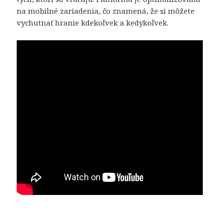
na mobilné zariadenia, čo znamená, že si môžete
vychutnať hranie kdekoľvek a kedykoľvek.